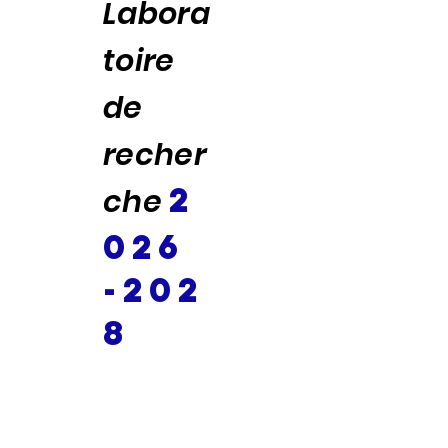
Labora
toire
de
recher
2
che
026
-202
8