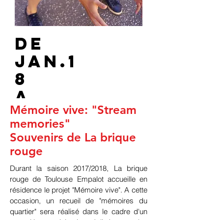
de
jan.1
8
A
Mémoire vive: "Stream
MAI.1
memories"
8
Souvenirs de La brique
rouge
Parcours culturel
gratuit
Durant la saison 2017/2018, La brique
Ville de Toulouse
rouge de Toulouse Empalot accueille en
résidence le projet "Mémoire vive". A cette
Danse et musique: une intersection à
occasion, un recueil de "mémoires du
explorer. Précédé d'une représentation
quartier" sera réalisé dans le cadre d'un
de la pièce Intersections, ce parcours