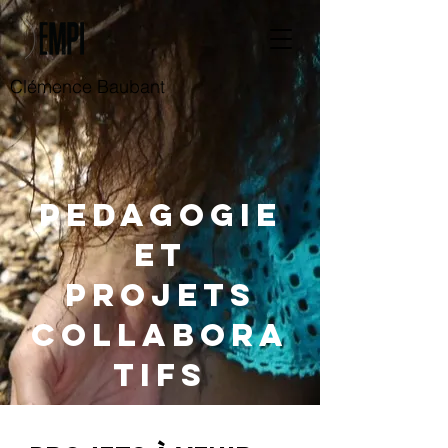
Clémence Baubant
pedagogie
et
PROJETS
COLLABORA
TIFS