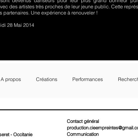
 sont devenus danseurs pour leur plus grand bonheur pui
avec des artistes très proches de leur jeune public. Cette repré
es partenaires. Une expérience à renouveler !
idi 28 Mai 2014
A propos
Créations
Performances
Recherc
Contact général
production.cieempreintes@gmail.
Communication
eret - Occitanie