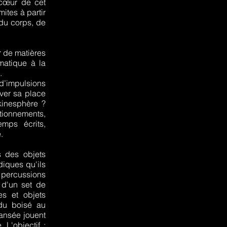
 cœur de cet
ites à partir
 du corps, de
r de matières
matique à la
.
d’impulsions
uver sa place
 kinesphère ?
stionnements,
mps écrits,
.
s des objets
diques qu'ils
s percussions
 d'un set de
es et objets
 du boisé au
 dansée jouent
 L'objectif :