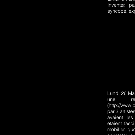
inventer, p
syncopé, exp
Lundi 26 Mai
une re
(
http://www.
par 3 artist
avaient le
étaient fas
mobilier quo