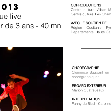
2013
COPRODUCTIONS
Centre culturel Alban Mi
ue live
Centre culturel Les Cham
AVEC LE SOUTIEN DE
ir de 3 ans - 40 mn
Région Occitanie Py
Départemental Haute Garo
CHOREGRAPHIE
Clémence Baubant en co
chorégraphiques
REGARD EXTERIEUR
Marion Quatreveaux
INTERPRETATION
Fanny du Bled - Carolin