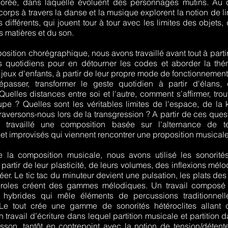
lcorée, dans laquelle évoluent des personnages mutins. Au
orps à travers la danse et la musique explorent la notion de lim
 différents, qui jouent tour à tour avec les limites des objets,
s matières et du son.
osition chorégraphique, nous avons travaillé avant tout à parti
s quotidiens pour en détourner les codes et aborder la thé
jeux d'enfants, à partir de leur propre mode de fonctionnement
asser, transformer le geste quotidien à partir d'élans, 
Quelles distances entre soi et l'autre, comment s’affirmer, tro
pe ? Quelles sont les véritables limites de l'espace, de la
traversons-nous lors de la transgression ? A partir de ces que
 travaillé une composition basée sur l'alternance de te
 et improvisés qui viennent rencontrer une proposition musicale
 la composition musicale, nous avons utilisé les sonorité
partir de leur plasticité, de leurs volumes, des inflexions mélo
éer. Le tic tac du minuteur devient une pulsation, les plats de
eroles créent des gammes mélodiques. Un travail composé
 hybrides qui mêle éléments de percussions traditionnell
 Le tout crée une gamme de sonorités hétéroclites allant
Un travail d’écriture dans lequel partition musicale et partition
nisson, tantôt en contrepoint avec la notion de tension/détente.