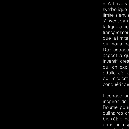
« A travers 
symbolique q
limite s'env
s'inscrit dan
la ligne à n
transgresser
que la limit
qui nous per
Des espaces
aspect-là qu
inventif, cré
qui en expl
adulte. J'ai 
de limite es
conquérir de 
L'espace cu
inspirée de 
Bourne pour
culinaires c
bien établie
dans un esp