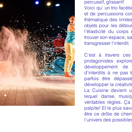
percussif, glissant!
Voici qu' un trio facé
et de percussions cor
thématique des limites
objets pour les détour
l’élasticité du corps 
trouver son espace, s
transgresser l'interdit.
C'est à travers ces 
protagonistes explor
développement de l
d'interdits à ne pas t
parfois être dépassé
EATION 2016 -
développer la créativit
La Cuisine devient u
E ET MUSIQUE
lequel danse, musiq
tir de 5 ans -50 mn
véritables règles. Ça 
palpite! Et le plus sa
être ce drôle de chem
l'univers des possibles