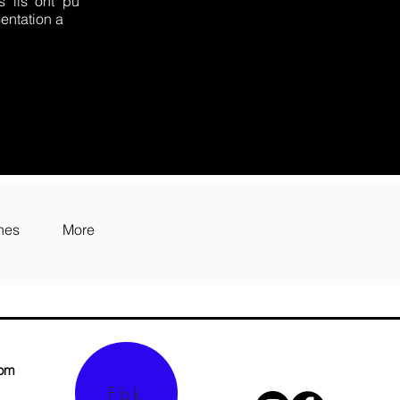
s ils ont pu
sentation a
hes
More
com
Fbk