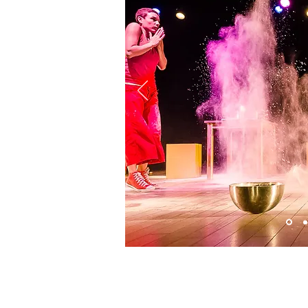
CR
QUINTET DANS
Tout public à par