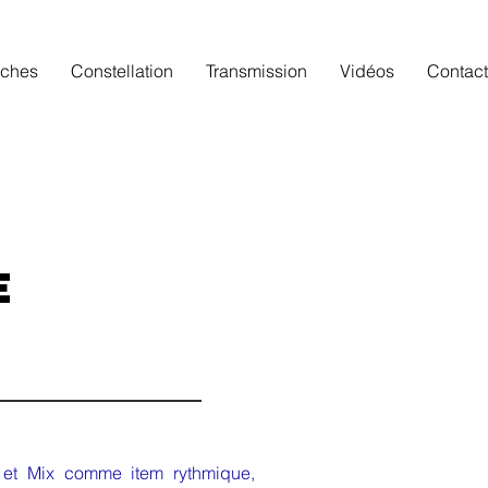
rches
Constellation
Transmission
Vidéos
Contact
e
3
u et Mix comme item rythmique,