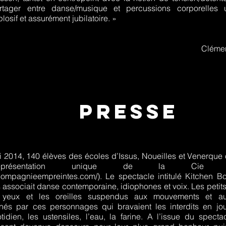
artager entre danse/musique et percussions corporelles
losif et assurément jubilatoire. »
Cléme
presse
 2014, 140 élèves des écoles d’Issus, Noueilles et Venerque 
présentation unique de la Cie Emp
compagnieempreintes.com/).
Le spectacle intitulé Kitchen Box
es associait danse contemporaine, idiophones et voix. Les petit
s yeux et les oreilles suspendus aux mouvements et au
cinés par ces personnages qui bravaient les interdits en jo
tidien, les ustensiles, l’eau, la farine. A l’issue du specta