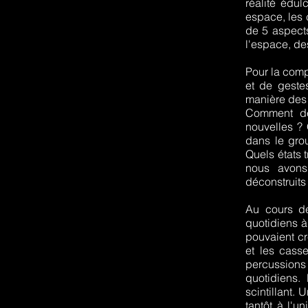
réalité édu
espace, les c
de 5 aspects
l'espace, de
Pour la comp
et de geste
manière des 
Comment dép
nouvelles ? 
dans le grou
Quels états 
nous avons
déconstruits
Au cours de
quotidiens à 
pouvaient cr
et les cass
percussions
quotidiens.
scintillant. 
tantôt à l'u