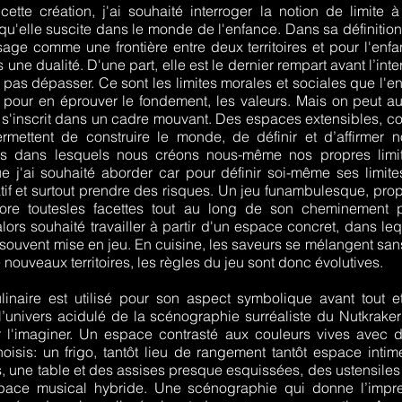
cette création, j'ai souhaité interroger la notion de limite à
u'elle suscite dans le monde de l'enfance. Dans sa définition
isage comme une frontière entre deux territoires et pour l'enfan
s une dualité. D'une part, elle est le dernier rempart avant l’inter
e pas dépasser. Ce sont les limites morales et sociales que l'en
 pour en éprouver le fondement, les valeurs. Mais on peut a
e s'inscrit dans un cadre mouvant. Des espaces extensibles, c
mettent de construire le monde, de définir et d’affirmer no
 dans lesquels nous créons nous-même nos propres limit
e j'ai souhaité aborder car pour définir soi-même ses limites,
atif et surtout prendre des risques. Un jeu funambulesque, propr
ore toutesles facettes tout au long de son cheminement 
alors souhaité travailler à partir d'un espace concret, dans leq
t souvent mise en jeu. En cuisine, les saveurs se mélangent sa
nouveaux territoires, les règles du jeu sont donc évolutives.
linaire est utilisé pour son aspect symbolique avant tout e
l’univers acidulé de la scénographie surréaliste du Nutkrak
 l'imaginer. Un espace contrasté aux couleurs vives avec 
hoisis: un frigo, tantôt lieu de rangement tantôt espace intim
s, une table et des assises presque esquissées, des ustensiles
ace musical hybride. Une scénographie qui donne l’impr