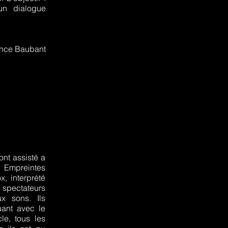
 un dialogue
nce Baubant
ont assisté a
reintes
, interprété
s spectateurs
x sons. Ils
uant avec le
cle, tous les