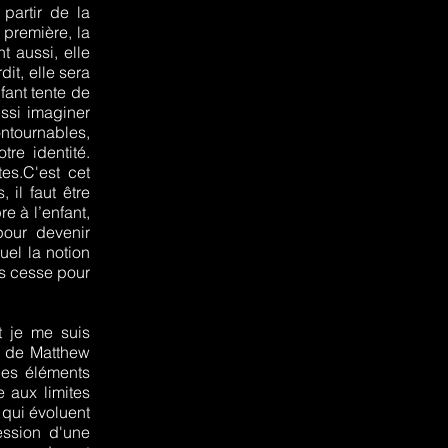
 partir de la
 première, la
t aussi, elle
dit, elle sera
fant tente de
ussi imaginer
ontournables,
tre identité.
es.C'est cet
 il faut être
e à l’enfant,
pour devenir
uel la notion
ns cesse pour
t je me suis
er de Matthew
des éléments
e aux limites
 qui évoluent
ession d'une