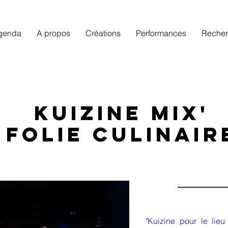
genda
A propos
Créations
Performances
Reche
KUIZINE MIX'
kuizine mix'
folie culinair
création 201
"Kuizine pour le lie