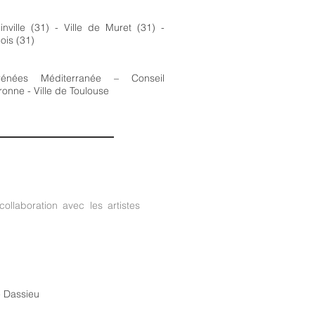
nville (31) - Ville de Muret (31) -
ois (31)
rénées Méditerranée – Conseil
nne - Ville de Toulouse
llaboration avec les artistes
e Dassieu